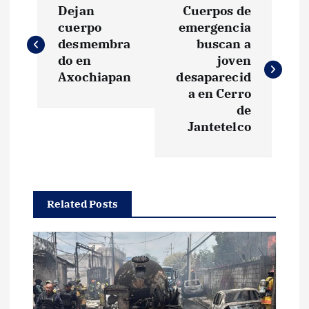
Dejan
Cuerpos de
a
cuerpo
emergencia
desmembra
buscan a
v
do en
joven
Axochiapan
desaparecid
e
a en Cerro
de
g
Jantetelco
a
c
Related Posts
i
ó
n