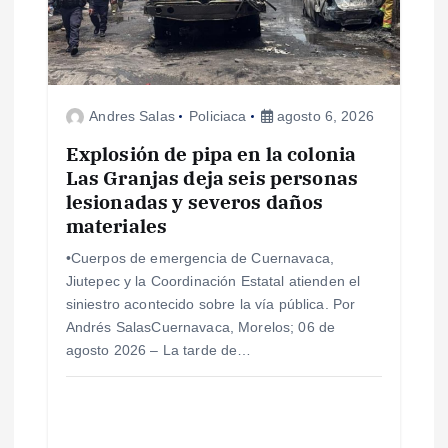
d
e
Andres Salas
Policiaca
agosto 6, 2026
e
Explosión de pipa en la colonia
Las Granjas deja seis personas
n
lesionadas y severos daños
materiales
t
•Cuerpos de emergencia de Cuernavaca,
r
Jiutepec y la Coordinación Estatal atienden el
siniestro acontecido sobre la vía pública. Por
a
Andrés SalasCuernavaca, Morelos; 06 de
agosto 2026 – La tarde de…
d
a