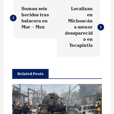
N
Suman seis
Localizan
a
heridos tras
en
balacera en
Michoacán
v
Mor – Mex
a menor
desaparecid
e
a en
Yecapixtla
g
a
Related Posts
c
i
ó