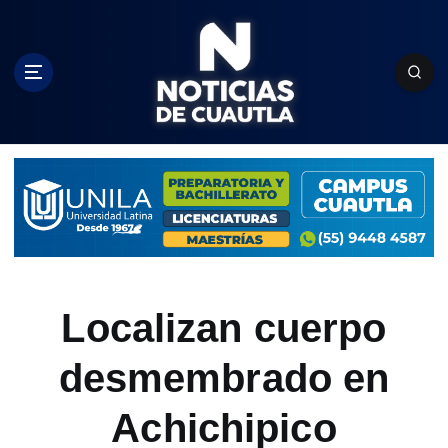
S
k
i
p
t
o
c
o
n
t
e
n
t
Localizan cuerpo
desmembrado en
Achichipico