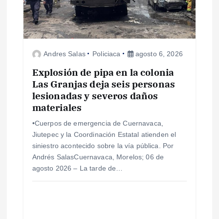
n
d
e
Andres Salas
Policiaca
agosto 6, 2026
e
Explosión de pipa en la colonia
Las Granjas deja seis personas
lesionadas y severos daños
n
materiales
t
•Cuerpos de emergencia de Cuernavaca,
Jiutepec y la Coordinación Estatal atienden el
r
siniestro acontecido sobre la vía pública. Por
Andrés SalasCuernavaca, Morelos; 06 de
a
agosto 2026 – La tarde de…
d