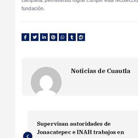
campaña, permitiendo lograr cumplir esta recolecció
fundación.
Noticias de Cuautla
N
Supervisan autoridades de
a
Jonacatepec e INAH trabajos en