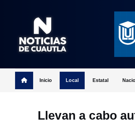
S
k
i
p
t
o
c
o
n
t
Inicio
Local
Estatal
Naci
e
n
t
Llevan a cabo au