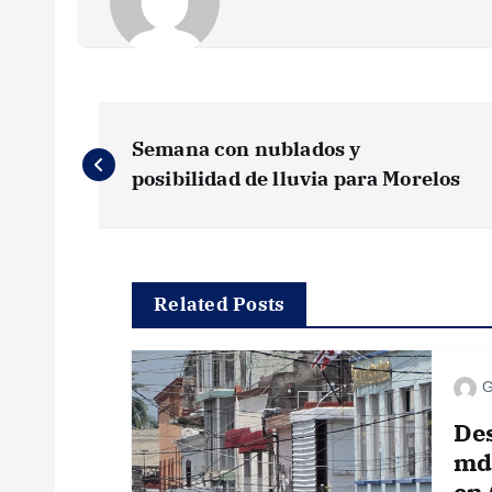
N
Semana con nublados y
a
posibilidad de lluvia para Morelos
v
e
Related Posts
g
G
a
Des
mdp
en 