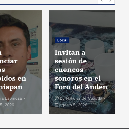
Local
n
Invitan a
nciar
sesión de
os
cuencos
bidos en
sonoros en el
hiapan
Foro del Andén
lia Espinoza
By
Noticias de Cuautla
5, 2026
agosto 5, 2026