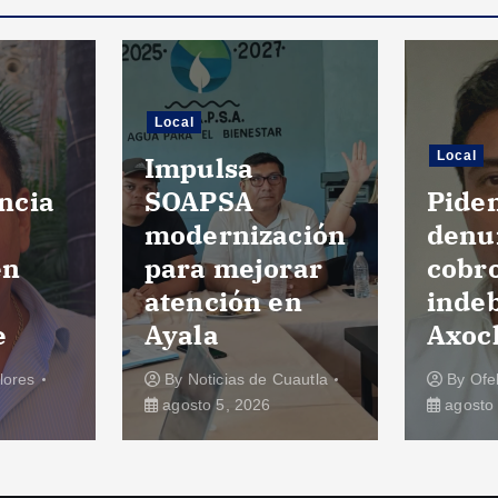
Local
Local
Impulsa
ncia
SOAPSA
Pide
modernización
denu
en
para mejorar
cobr
atención en
inde
e
Ayala
Axoc
lores
By
Noticias de Cuautla
By
Ofe
agosto 5, 2026
agosto 