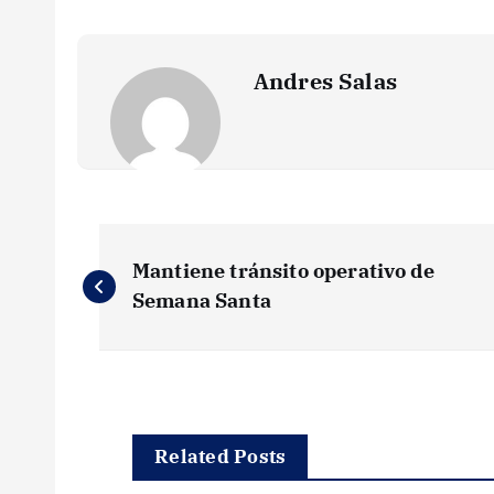
Andres Salas
N
Mantiene tránsito operativo de
a
Semana Santa
v
e
Related Posts