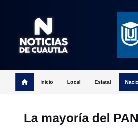
S
k
i
p
t
o
c
o
n
t
Inicio
Local
Estatal
Naci
e
n
t
La mayoría del PAN