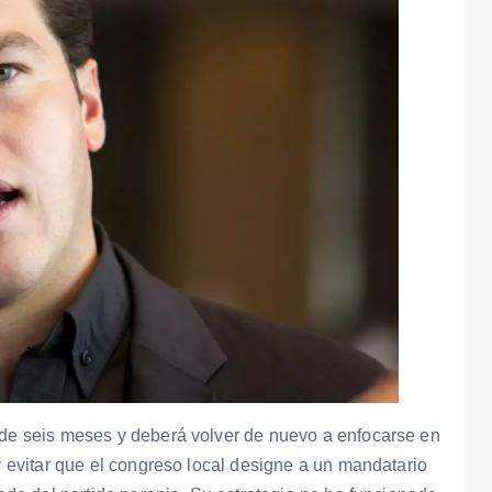
a de seis meses y deberá volver de nuevo a enfocarse en
 y evitar que el congreso local designe a un mandatario