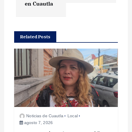
g
en Cuautla
a
c
Related Posts
i
ó
n
d
e
Noticias de Cuautla
Local
e
agosto 7, 2026