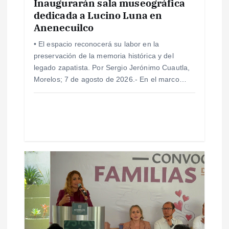
Inaugurarán sala museográfica
n
dedicada a Lucino Luna en
Anenecuilco
t
• El espacio reconocerá su labor en la
r
preservación de la memoria histórica y del
legado zapatista. Por Sergio Jerónimo Cuautla,
a
Morelos; 7 de agosto de 2026.- En el marco…
d
a
s