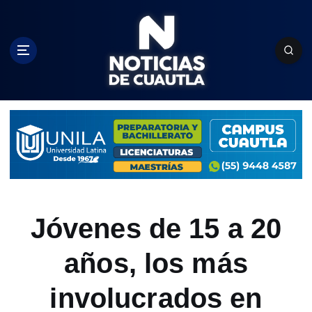
S
k
i
p
t
o
c
o
n
t
e
n
t
Jóvenes de 15 a 20
años, los más
involucrados en