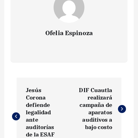
Ofelia Espinoza
N
Jesús
DIF Cuautla
a
Corona
realizará
defiende
campaña de
v
legalidad
aparatos
ante
auditivos a
e
auditorías
bajo costo
de la ESAF