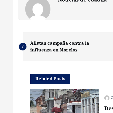
N
Alistan campaña contra la
a
influenza en Morelos
v
e
Related Posts
g
G
a
Des