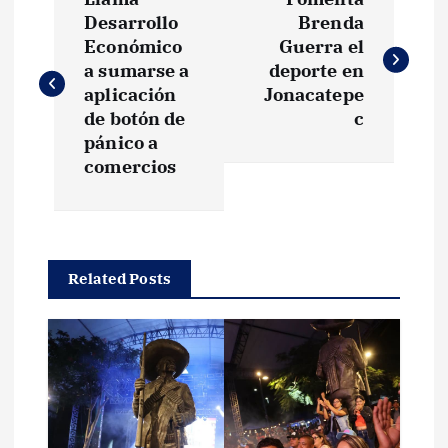
a
Desarrollo
Brenda
Económico
Guerra el
v
a sumarse a
deporte en
aplicación
Jonacatepe
e
de botón de
c
pánico a
g
comercios
a
c
Related Posts
i
ó
n