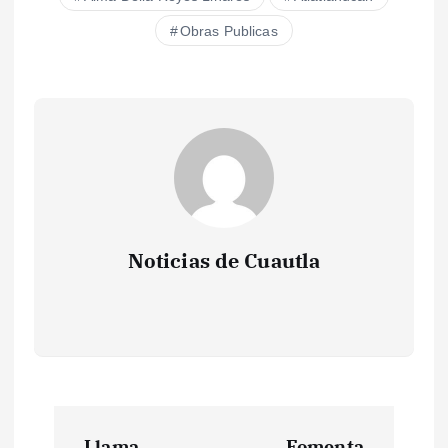
Obras Publicas
Noticias de Cuautla
N
Llama
Fomenta