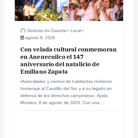
d
e
Noticias de Cuautla
Local
e
agosto 8, 2026
Con velada cultural conmemoran
n
en Anenecuilco el 147
aniversario del natalicio de
t
Emiliano Zapata
r
•Autoridades y cientos de habitantes rindieron
homenaje al Caudillo del Sur y a su legado en
a
defensa de los derechos campesinos. Ayala,
Morelos; 8 de agosto de 2026. Con una…
d
a