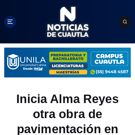
S
k
i
p
t
o
c
o
n
t
e
n
t
Inicia Alma Reyes
otra obra de
pavimentación en