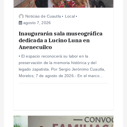
e
Noticias de Cuautla
Local
e
agosto 7, 2026
Inaugurarán sala museográfica
n
dedicada a Lucino Luna en
Anenecuilco
t
• El espacio reconocerá su labor en la
r
preservación de la memoria histórica y del
legado zapatista. Por Sergio Jerónimo Cuautla,
a
Morelos; 7 de agosto de 2026.- En el marco…
d
a
s