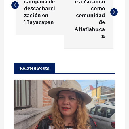
campaña de
e a Zacanco
v
descacharri
como
zación en
comunidad
e
Tlayacapan
de
Atlatlahuca
g
n
a
c
Related Posts
i
ó
n
d