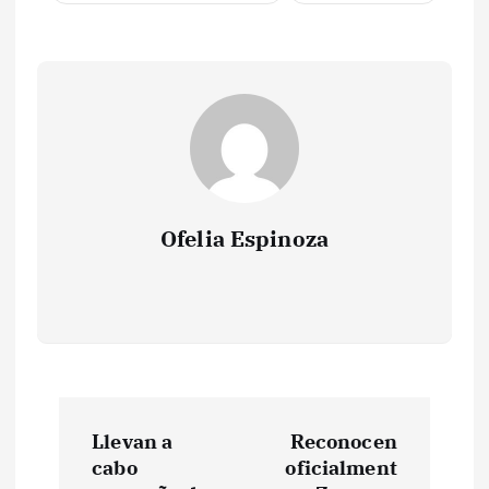
Ofelia Espinoza
N
Llevan a
Reconocen
a
cabo
oficialment