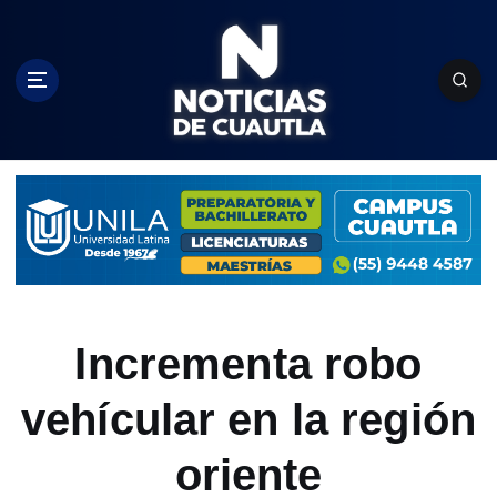
S
k
i
p
t
o
c
o
n
t
e
n
t
Incrementa robo
vehícular en la región
oriente