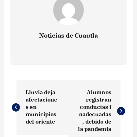
Noticias de Cuautla
N
Lluvia deja
Alumnos
a
afectacione
registran
s en
conductas i
v
municipios
nadecuadas
del oriente
, debido de
e
la pandemia