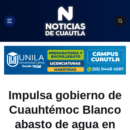
S
k
i
p
t
o
c
o
n
t
e
n
t
Impulsa gobierno de
Cuauhtémoc Blanco
abasto de agua en