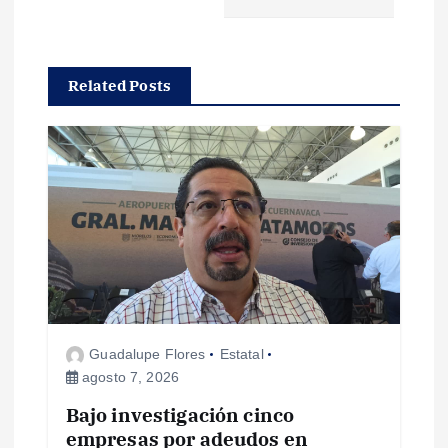
g
a
Related Posts
c
i
ó
n
d
Guadalupe Flores
Estatal
e
agosto 7, 2026
e
Bajo investigación cinco
empresas por adeudos en