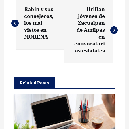
N
Rabín y sus
Brillan
a
consejeros,
jóvenes de
los mal
Zacualpan
v
vistos en
de Amilpas
MORENA
en
e
convocatori
as estatales
g
a
Related Posts
c
i
ó