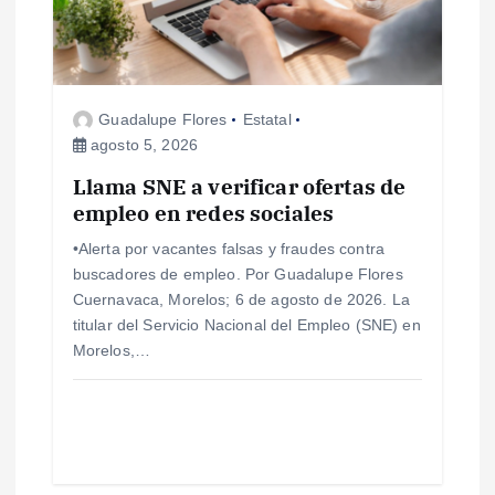
n
d
e
Guadalupe Flores
Estatal
agosto 5, 2026
e
Llama SNE a verificar ofertas de
empleo en redes sociales
n
•Alerta por vacantes falsas y fraudes contra
t
buscadores de empleo. Por Guadalupe Flores
Cuernavaca, Morelos; 6 de agosto de 2026. La
r
titular del Servicio Nacional del Empleo (SNE) en
Morelos,…
a
d
a