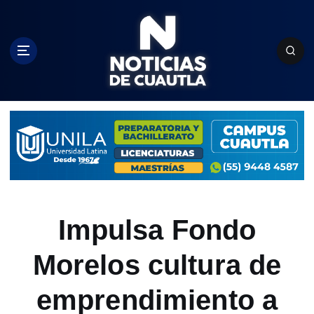
S
k
i
p
t
o
c
o
n
t
e
n
t
Impulsa Fondo
Morelos cultura de
emprendimiento a