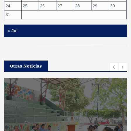
24
25
26
27
28
29
30
31
« Jul
Otras Noticias