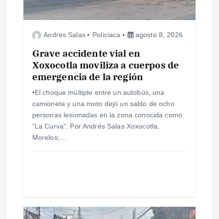
d
Andres Salas
Policiaca
agosto 8, 2026
e
Grave accidente vial en
e
Xoxocotla moviliza a cuerpos de
emergencia de la región
n
•El choque múltiple entre un autobús, una
camioneta y una moto dejó un saldo de ocho
t
personas lesionadas en la zona conocida como
“La Curva”. Por Andrés Salas Xoxocotla,
r
Morelos;…
a
d
a