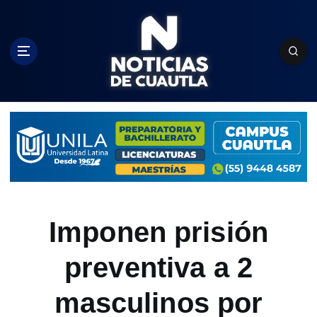
S
k
i
p
t
o
c
o
n
t
e
n
t
Imponen prisión
preventiva a 2
masculinos por