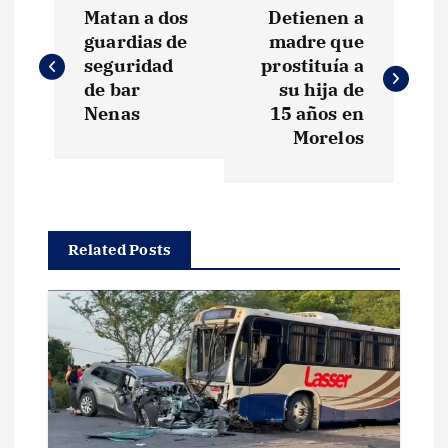
N
Matan a dos
Detienen a
a
guardias de
madre que
seguridad
prostituía a
v
de bar
su hija de
Nenas
15 años en
e
Morelos
g
a
Related Posts
c
i
ó
n