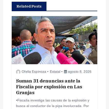
Related Posts
c
i
ó
n
d
e
Ofelia Espinoza
Estatal
agosto 8, 2026
e
Suman 31 denuncias ante la
Fiscalía por explosión en Las
n
Granjas
•Fiscalía investiga las causas de la explosión y
t
busca al conductor de la pipa involucrada. Por