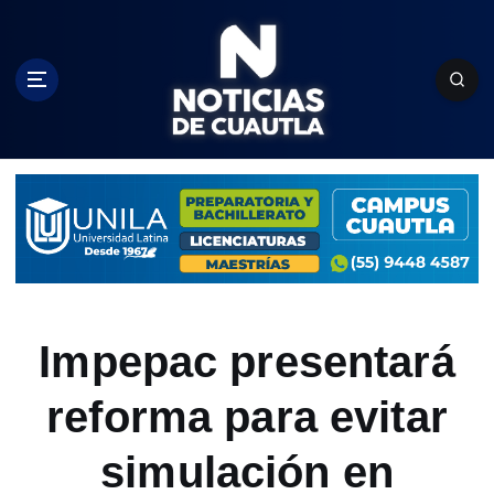
S
k
i
p
t
o
c
o
n
t
e
n
t
Impepac presentará
reforma para evitar
simulación en