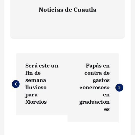
Noticias de Cuautla
N
Será este un
Papás en
a
fin de
contra de
semana
gastos
v
lluvioso
«onerosos»
para
en
e
Morelos
graduacion
es
g
a