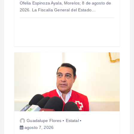
Ofelia Espinoza Ayala, Morelos; 8 de agosto de
r
2026. La Fiscalía General del Estado…
a
d
a
s
Guadalupe Flores
Estatal
agosto 7, 2026