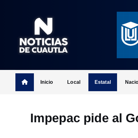
S
k
i
p
t
o
c
o
n
t
Inicio
Local
Estatal
Naci
e
n
t
Impepac pide al G