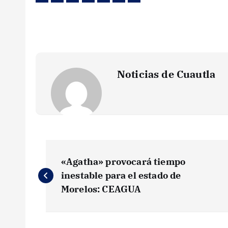
Noticias de Cuautla
N
«Agatha» provocará tiempo
a
inestable para el estado de
Morelos: CEAGUA
v