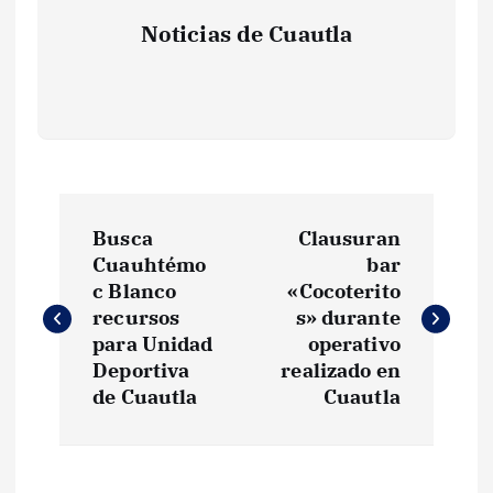
Noticias de Cuautla
N
Busca
Clausuran
a
Cuauhtémo
bar
c Blanco
«Cocoterito
v
recursos
s» durante
para Unidad
operativo
e
Deportiva
realizado en
de Cuautla
Cuautla
g
a