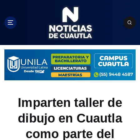
S
k
i
p
t
o
c
o
n
t
e
n
t
Imparten taller de
dibujo en Cuautla
como parte del