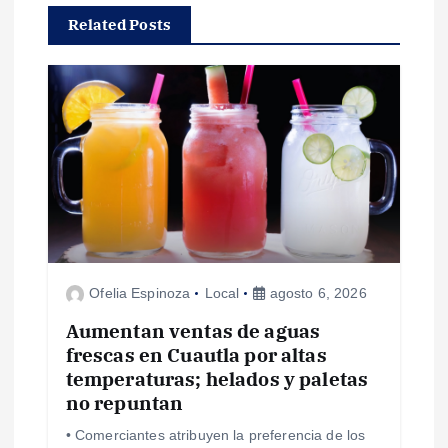
Related Posts
c
i
ó
n
d
e
Ofelia Espinoza
Local
agosto 6, 2026
e
Aumentan ventas de aguas
frescas en Cuautla por altas
n
temperaturas; helados y paletas
no repuntan
t
• Comerciantes atribuyen la preferencia de los