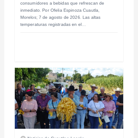
consumidores a bebidas que refrescan de
r
inmediato. Por Ofelia Espinoza Cuautla,
Morelos; 7 de agosto de 2026. Las altas
a
temperaturas registradas en el…
d
a
s