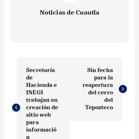
Noticias de Cuautla
N
Secretaría
Sin fecha
a
de
para la
Hacienda e
reapertura
v
INEGI
del cerro
trabajan en
del
e
creación de
Tepozteco
sitio web
g
para
informació
n