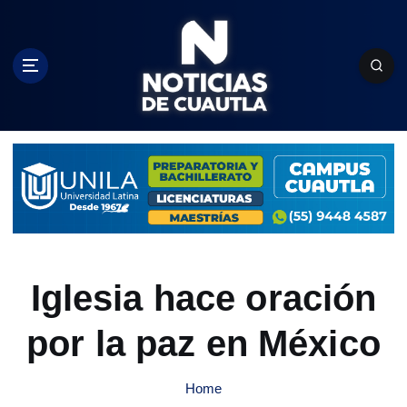
S
k
i
p
t
o
c
o
n
t
e
n
t
Iglesia hace oración
por la paz en México
Home