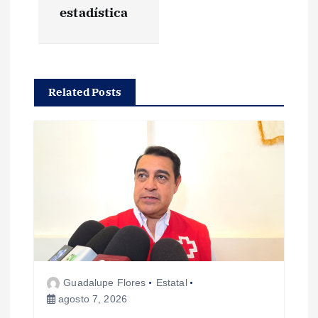
a
estadística
c
i
Related Posts
ó
n
d
e
e
n
Guadalupe Flores
Estatal
agosto 7, 2026
t