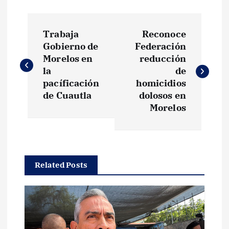
N
Trabaja
Reconoce
a
Gobierno de
Federación
Morelos en
reducción
v
la
de
pacíficación
homicidios
e
de Cuautla
dolosos en
Morelos
g
a
Related Posts
c
i
ó