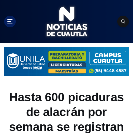
S
k
i
p
t
o
c
o
n
t
e
n
t
Hasta 600 picaduras
de alacrán por
semana se registran