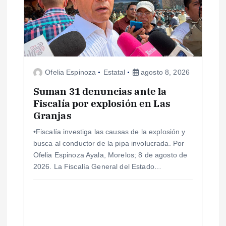
n
d
e
Ofelia Espinoza
Estatal
agosto 8, 2026
e
Suman 31 denuncias ante la
Fiscalía por explosión en Las
n
Granjas
•Fiscalía investiga las causas de la explosión y
t
busca al conductor de la pipa involucrada. Por
Ofelia Espinoza Ayala, Morelos; 8 de agosto de
r
2026. La Fiscalía General del Estado…
a
d