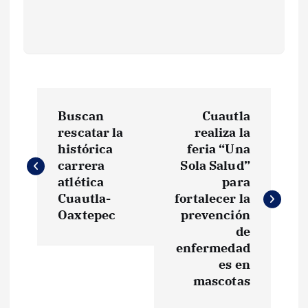
N
Buscan
Cuautla
a
rescatar la
realiza la
histórica
feria “Una
v
carrera
Sola Salud”
atlética
para
e
Cuautla-
fortalecer la
Oaxtepec
prevención
g
de
enfermedad
es en
a
mascotas
c