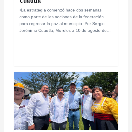
Cuautla
a
•La estrategia comenzó hace dos semanas
como parte de las acciones de la federación
d
para regresar la paz al municipio. Por Sergio
Jerónimo Cuautla, Morelos a 10 de agosto de…
a
s