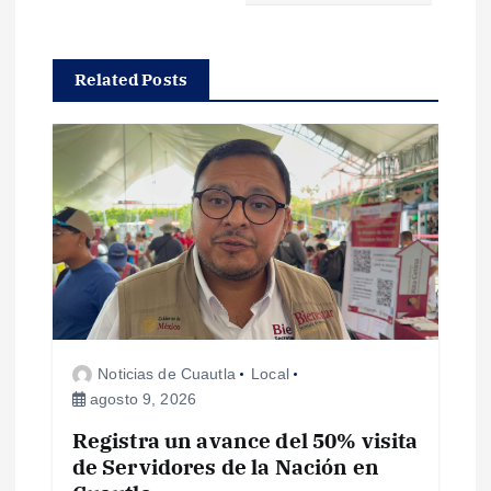
i
Related Posts
ó
n
d
e
e
n
Noticias de Cuautla
Local
agosto 9, 2026
t
Registra un avance del 50% visita
de Servidores de la Nación en
r