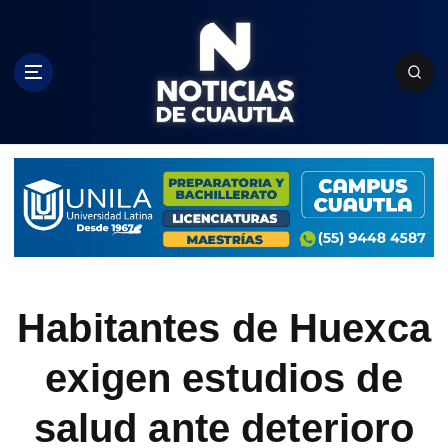
S
k
i
p
t
o
c
o
n
t
e
n
t
Habitantes de Huexca
exigen estudios de
salud ante deterioro