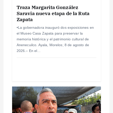
Traza Margarita González
n
Saravia nueva etapa de la Ruta
Zapata
t
•La gobernadora inauguró dos exposiciones en
r
el Museo Casa Zapata para preservar la
memoria histórica y el patrimonio cultural de
a
Anenecuilco. Ayala, Morelos; 8 de agosto de
2026.– En el…
d
a
s