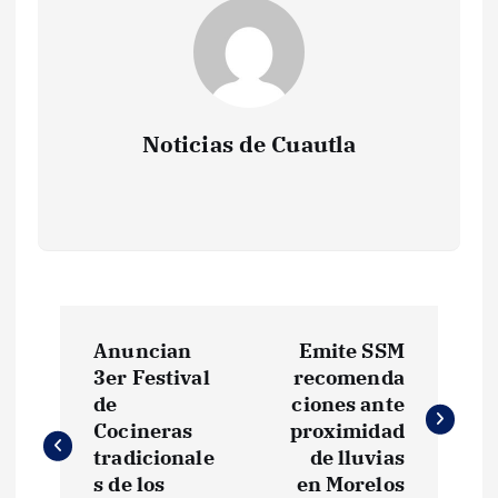
Noticias de Cuautla
N
Anuncian
Emite SSM
a
3er Festival
recomenda
de
ciones ante
v
Cocineras
proximidad
tradicionale
de lluvias
e
s de los
en Morelos