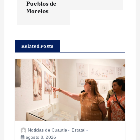
Pueblos de
g
Morelos
a
c
Related Posts
i
ó
n
d
e
Noticias de Cuautla
Estatal
e
agosto 8, 2026