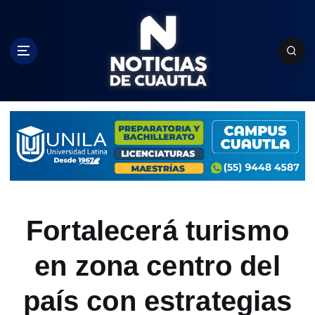
S
k
i
p
t
o
c
o
n
t
e
n
t
Fortalecerá turismo
en zona centro del
país con estrategias