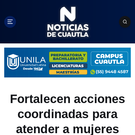
S
k
i
p
t
o
c
o
n
t
e
n
t
Fortalecen acciones
coordinadas para
atender a mujeres