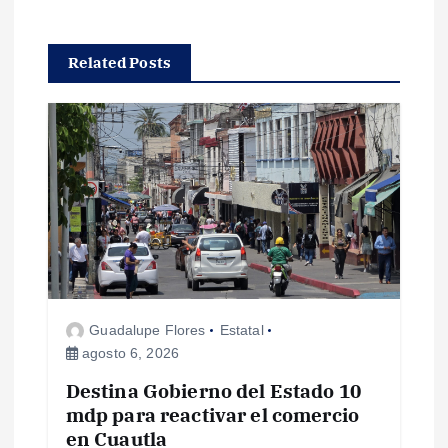
a
c
Related Posts
i
ó
n
d
e
Guadalupe Flores
Estatal
e
agosto 6, 2026
Destina Gobierno del Estado 10
n
mdp para reactivar el comercio
en Cuautla