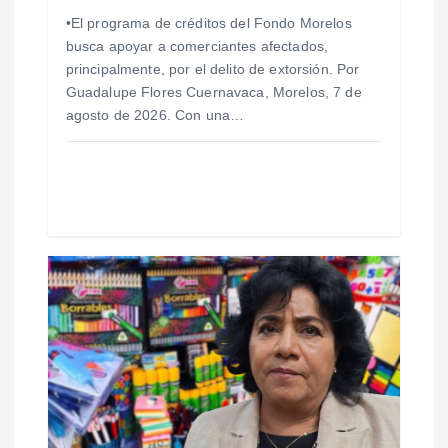
t
•El programa de créditos del Fondo Morelos
r
busca apoyar a comerciantes afectados,
principalmente, por el delito de extorsión. Por
a
Guadalupe Flores Cuernavaca, Morelos, 7 de
agosto de 2026. Con una…
d
a
s