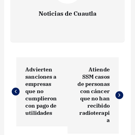
Noticias de Cuautla
N
Advierten
Atiende
a
sanciones a
SSM casos
empresas
de personas
v
que no
con cáncer
cumplieron
que no han
e
con pago de
recibido
utilidades
radioterapi
g
a