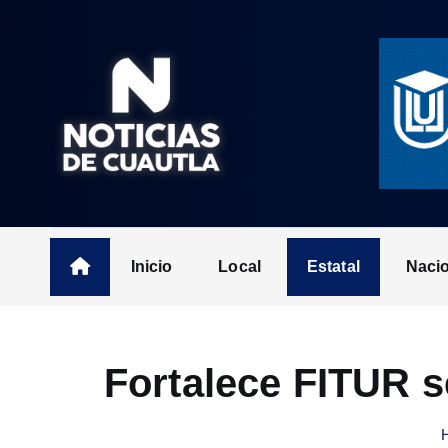
S
k
i
p
t
o
c
o
n
t
Inicio
Local
Estatal
Naci
e
n
t
Fortalece FITUR 