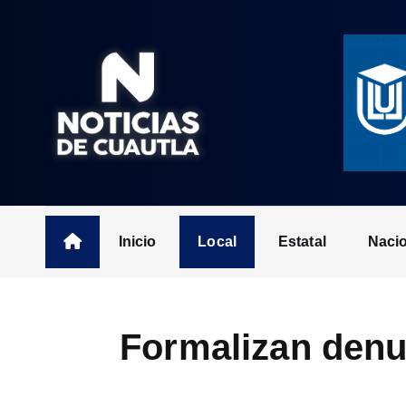
S
k
i
p
t
o
c
o
n
t
Inicio
Local
Estatal
Naci
e
n
t
Formalizan denu