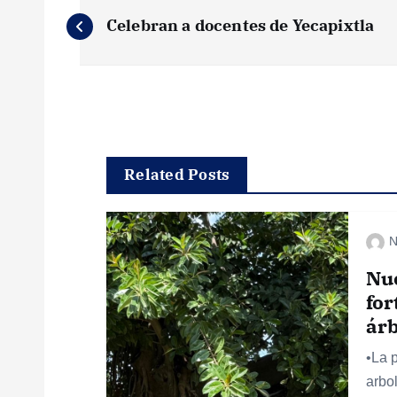
N
Celebran a docentes de Yecapixtla
a
v
e
Related Posts
g
N
a
Nu
c
for
ár
i
•La 
arbo