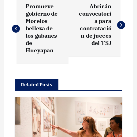
N
Promueve
Abrirán
a
gobierno de
convocatori
Morelos
a para
v
belleza de
contratació
los gabanes
n de jueces
e
de
del TSJ
Hueyapan
g
a
Related Posts
c
i
ó
n