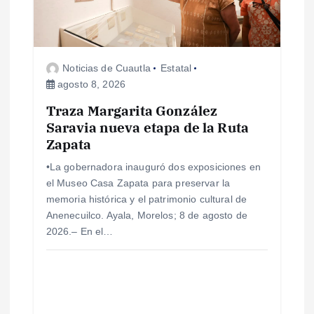
d
e
Noticias de Cuautla
Estatal
agosto 8, 2026
e
Traza Margarita González
Saravia nueva etapa de la Ruta
n
Zapata
t
•La gobernadora inauguró dos exposiciones en
el Museo Casa Zapata para preservar la
r
memoria histórica y el patrimonio cultural de
Anenecuilco. Ayala, Morelos; 8 de agosto de
a
2026.– En el…
d
a