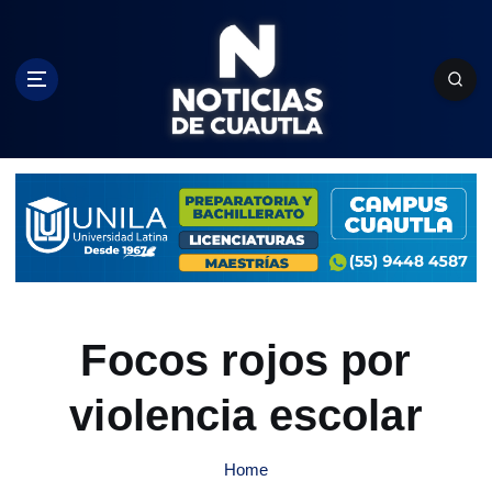
S
k
i
p
t
o
c
o
n
t
e
n
t
Focos rojos por
violencia escolar
Home