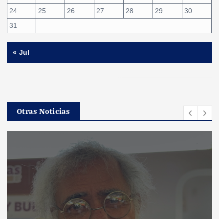
24
25
26
27
28
29
30
31
« Jul
Otras Noticias