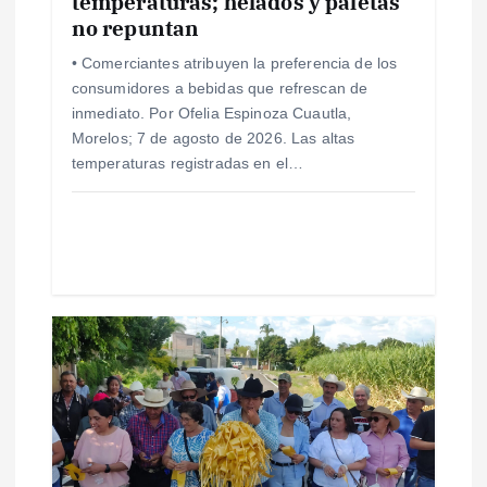
n
temperaturas; helados y paletas
no repuntan
t
• Comerciantes atribuyen la preferencia de los
consumidores a bebidas que refrescan de
r
inmediato. Por Ofelia Espinoza Cuautla,
Morelos; 7 de agosto de 2026. Las altas
a
temperaturas registradas en el…
d
a
s