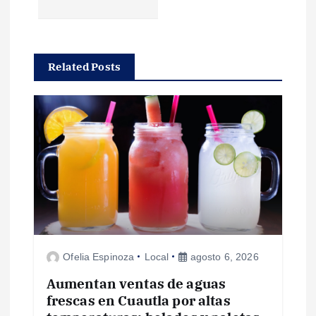
g
a
Related Posts
c
i
ó
n
d
e
Ofelia Espinoza
Local
agosto 6, 2026
e
Aumentan ventas de aguas
frescas en Cuautla por altas