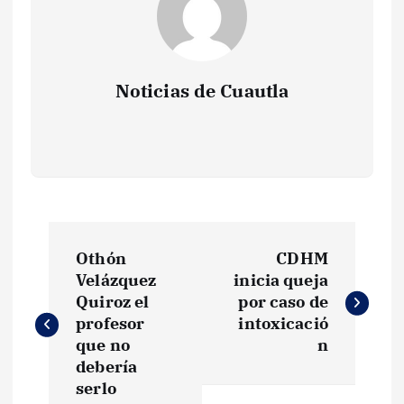
Noticias de Cuautla
N
Othón
CDHM
a
Velázquez
inicia queja
Quiroz el
por caso de
v
profesor
intoxicació
que no
n
e
debería
serlo