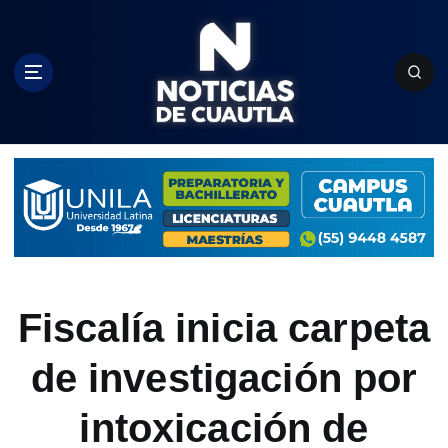
S
k
i
p
t
o
c
o
n
t
e
n
t
Fiscalía inicia carpeta
de investigación por
intoxicación de