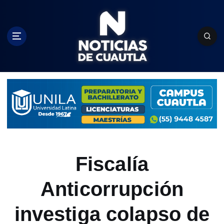
S
k
i
p
t
o
c
o
n
t
e
n
t
Fiscalía
Anticorrupción
investiga colapso de