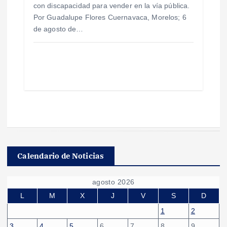
con discapacidad para vender en la vía pública.
Por Guadalupe Flores Cuernavaca, Morelos; 6
de agosto de…
Calendario de Noticias
agosto 2026
L
M
X
J
V
S
D
1
2
3
4
5
6
7
8
9