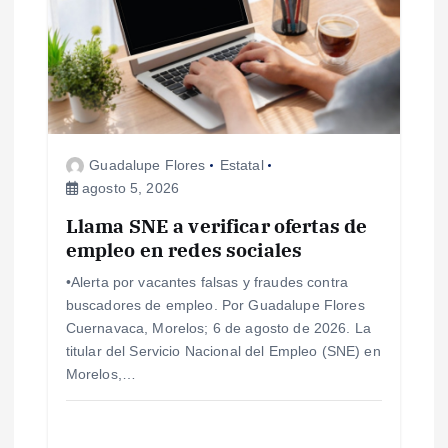
d
e
e
Guadalupe Flores
Estatal
n
agosto 5, 2026
Llama SNE a verificar ofertas de
t
empleo en redes sociales
r
•Alerta por vacantes falsas y fraudes contra
buscadores de empleo. Por Guadalupe Flores
a
Cuernavaca, Morelos; 6 de agosto de 2026. La
titular del Servicio Nacional del Empleo (SNE) en
d
Morelos,…
a