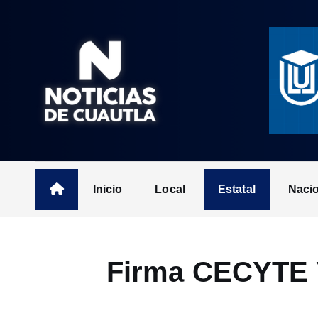
S
k
i
p
t
o
c
o
n
t
Inicio
Local
Estatal
Naci
e
n
t
Firma CECYTE 