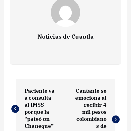
Noticias de Cuautla
N
Paciente va
Cantante se
a
a consulta
emociona al
al IMSS
recibir 4
v
porque la
mil pesos
“pateó un
colombiano
e
Chaneque”
s de