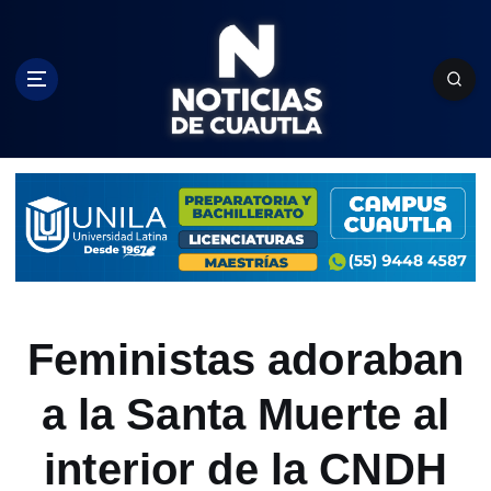
S
k
i
p
t
o
c
o
n
t
e
n
t
Feministas adoraban
a la Santa Muerte al
interior de la CNDH