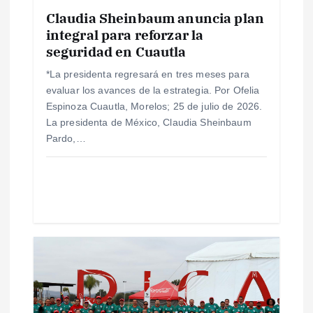
n
Claudia Sheinbaum anuncia plan
integral para reforzar la
seguridad en Cuautla
t
*La presidenta regresará en tres meses para
r
evaluar los avances de la estrategia. Por Ofelia
Espinoza Cuautla, Morelos; 25 de julio de 2026.
a
La presidenta de México, Claudia Sheinbaum
Pardo,…
d
a
s