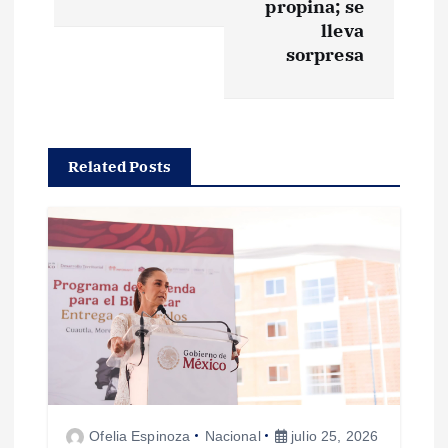
propina; se
g
lleva
sorpresa
a
c
Related Posts
i
ó
n
d
e
e
Ofelia Espinoza
Nacional
julio 25, 2026