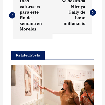
Días
Se deslinda
a
calurosos
Mireya
para este
Gally de
v
fin de
bono
semana en
millonario
e
Morelos
g
a
Related Posts
c
i
ó
n