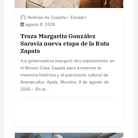
d
Noticias de Cuautla
Estatal
e
agosto 8, 2026
e
Traza Margarita González
Saravia nueva etapa de la Ruta
Zapata
n
•La gobernadora inauguró dos exposiciones en
t
el Museo Casa Zapata para preservar la
memoria histórica y el patrimonio cultural de
r
Anenecuilco. Ayala, Morelos; 8 de agosto de
2026.– En el…
a
d
a