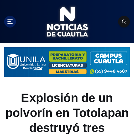
S
k
i
p
t
o
c
o
n
t
e
n
t
Explosión de un
polvorín en Totolapan
destruyó tres