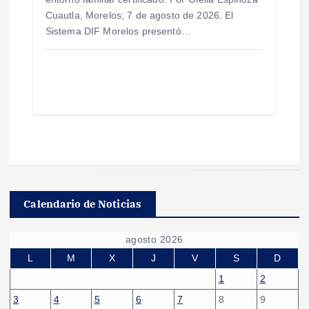
Cuautla, Morelos; 7 de agosto de 2026. El
Sistema DIF Morelos presentó…
Calendario de Noticias
agosto 2026
L
M
X
J
V
S
D
1
2
3
4
5
6
7
8
9