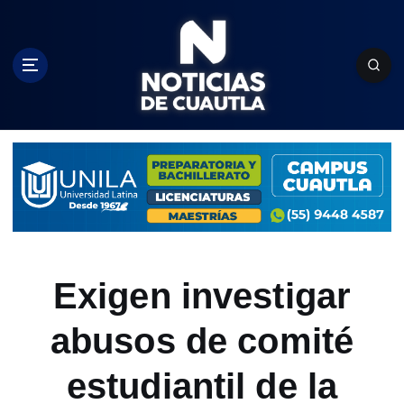
S
k
i
p
t
o
c
o
n
t
e
n
t
Exigen investigar
abusos de comité
estudiantil de la