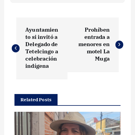
N
Ayuntamien
Prohíben
a
to si invitó a
entrada a
Delegado de
menores en
v
Tetelcingo a
motel La
celebración
Muga
e
indígena
g
a
Related Posts
c
i