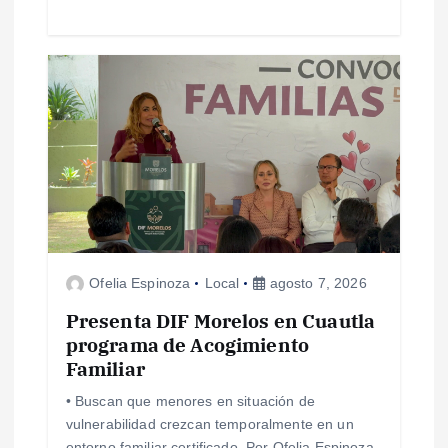
d
a
s
Ofelia Espinoza
Local
agosto 7, 2026
Presenta DIF Morelos en Cuautla
programa de Acogimiento
Familiar
• Buscan que menores en situación de
vulnerabilidad crezcan temporalmente en un
entorno familiar certificado. Por Ofelia Espinoza