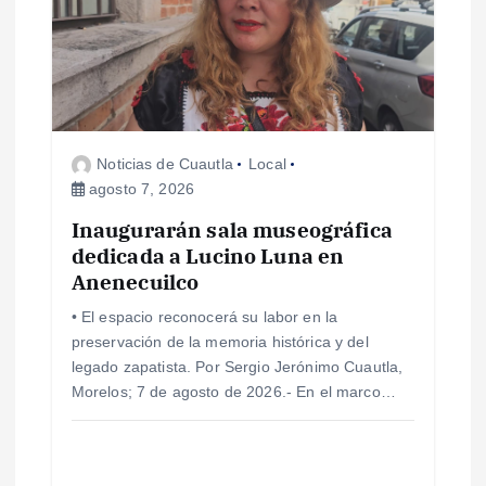
ó
n
d
Noticias de Cuautla
Local
e
agosto 7, 2026
e
Inaugurarán sala museográfica
dedicada a Lucino Luna en
Anenecuilco
n
• El espacio reconocerá su labor en la
t
preservación de la memoria histórica y del
legado zapatista. Por Sergio Jerónimo Cuautla,
r
Morelos; 7 de agosto de 2026.- En el marco…
a