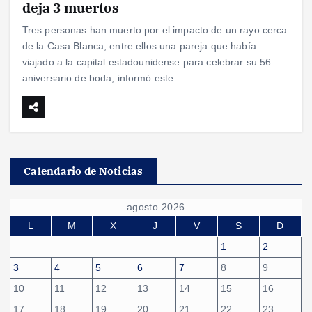
deja 3 muertos
Tres personas han muerto por el impacto de un rayo cerca
de la Casa Blanca, entre ellos una pareja que había
viajado a la capital estadounidense para celebrar su 56
aniversario de boda, informó este…
Calendario de Noticias
agosto 2026
L
M
X
J
V
S
D
1
2
3
4
5
6
7
8
9
10
11
12
13
14
15
16
17
18
19
20
21
22
23