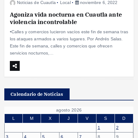
Noticias de Cuautla
Local
noviembre 6, 2022
Agoniza vida nocturna en Cuautla ante
violencia incontrolable
•Calles y comercios lucieron vacíos este fin de semana tras
los ataques armados a varios lugares. Por Andrés Salas.
Este fin de semana, calles y comercios que ofrecen
servicios nocturnos,…
Calendario de Noticias
agosto 2026
L
M
X
J
V
S
D
1
2
3
4
5
6
7
8
9