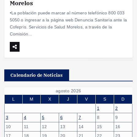
Morelos
•La población puede marcar al número telefónico 800 033
5050 o ingresar a la página web Denuncia Sanitaria ante la
Cofepris. Servicios de Salud Morelos, a través de la
Comisión…
Calendario de Noticias
agosto 2026
L
M
X
J
V
S
D
1
2
3
4
5
6
7
8
9
10
11
12
13
14
15
16
17
18
19
20
21
22
23