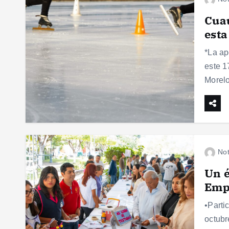
Cuau
est
*La ap
este 1
Morelo
Not
Un é
Emp
•Parti
octubr