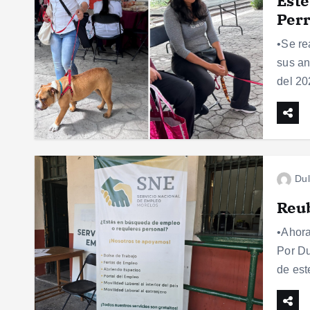
Este
Per
•Se re
sus an
del 20
Dul
Reub
•Ahora
Por Du
de est