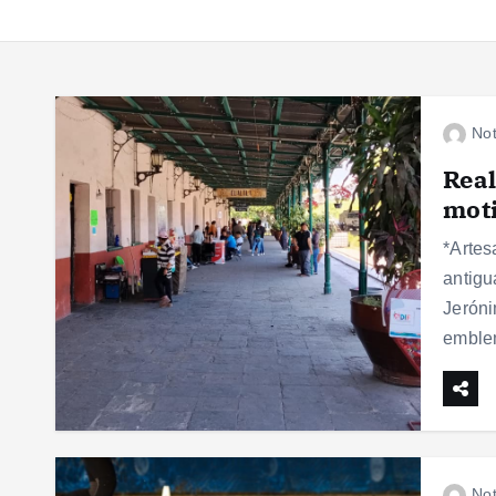
Not
Real
moti
*Artes
antigu
Jeróni
emble
Not