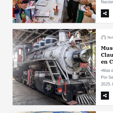
Nacion
Not
Muse
Clau
en C
•Mas d
Por Se
2025. 