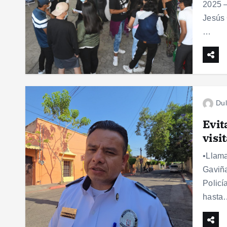
2025 –
Jesús 
…
Dul
Evit
visi
•Llama
Gaviña
Policí
hasta