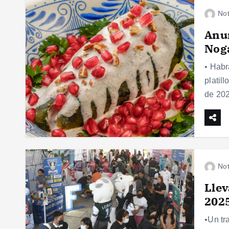
Not
Anun
Nog
• Habr
platil
de 202
Not
Llev
2025
•Un tr