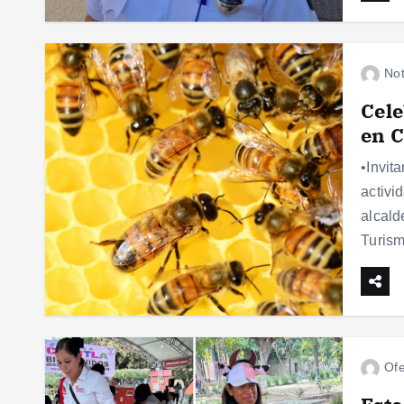
Not
Cele
en C
•Invit
activi
alcald
Turis
Ofe