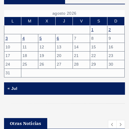
g
agosto 2026
i
L
M
X
J
V
S
D
1
2
n
3
4
5
6
7
8
9
10
11
12
13
14
15
16
a
17
18
19
20
21
22
23
c
24
25
26
27
28
29
30
31
i
« Jul
ó
n
d
Otras Noticias