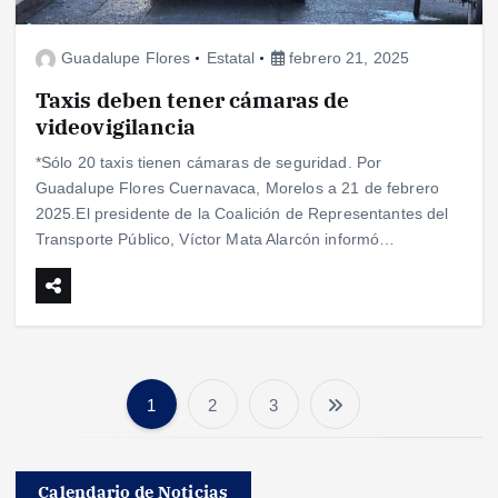
Guadalupe Flores
Estatal
febrero 21, 2025
Taxis deben tener cámaras de
videovigilancia
*Sólo 20 taxis tienen cámaras de seguridad. Por
Guadalupe Flores Cuernavaca, Morelos a 21 de febrero
2025.El presidente de la Coalición de Representantes del
Transporte Público, Víctor Mata Alarcón informó…
1
2
3
P
a
Calendario de Noticias