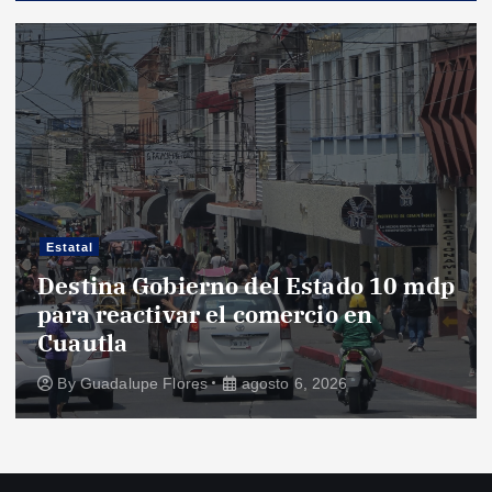
e
e
n
t
r
Estatal
Destina Gobierno del Estado 10 mdp
a
para reactivar el comercio en
Cuautla
d
By
Guadalupe Flores
agosto 6, 2026
a
s