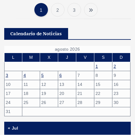
1
2
3
P
a
Calendario de Noticias
g
agosto 2026
i
L
M
X
J
V
S
D
1
2
n
3
4
5
6
7
8
9
10
11
12
13
14
15
16
a
17
18
19
20
21
22
23
c
24
25
26
27
28
29
30
31
i
« Jul
ó