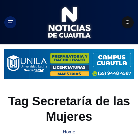
S
k
i
p
t
o
c
o
n
t
e
n
t
Tag Secretaría de las
Mujeres
Home