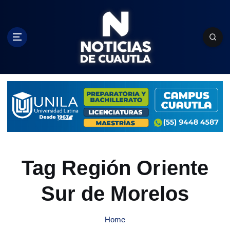
S
k
i
p
t
o
c
o
n
t
e
n
t
Tag Región Oriente
Sur de Morelos
Home