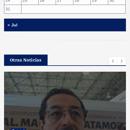
24
25
26
27
28
29
30
31
« Jul
Otras Noticias