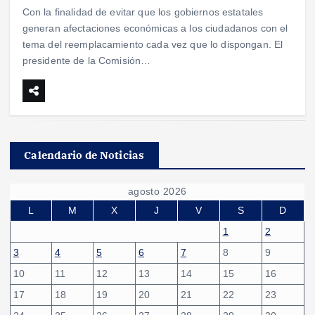
Con la finalidad de evitar que los gobiernos estatales
generan afectaciones económicas a los ciudadanos con el
tema del reemplacamiento cada vez que lo dispongan. El
presidente de la Comisión…
Calendario de Noticias
agosto 2026
L
M
X
J
V
S
D
1
2
3
4
5
6
7
8
9
10
11
12
13
14
15
16
17
18
19
20
21
22
23