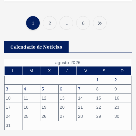
1
2
…
6
P
a
Calendario de Noticias
g
agosto 2026
i
L
M
X
J
V
S
D
1
2
n
3
4
5
6
7
8
9
10
11
12
13
14
15
16
a
17
18
19
20
21
22
23
c
24
25
26
27
28
29
30
31
i