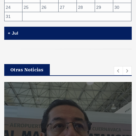
24
25
26
27
28
29
30
31
« Jul
Otras Noticias