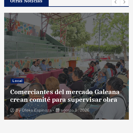
d
Otras Noticias
e
e
n
t
r
Local
a
Comerciantes del mercado Galeana
crean comité para supervisar obra
d
By
Ofelia Espinoza
agosto 8, 2026
a
s