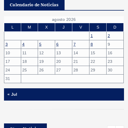
a
Calendario de Noticias
g
agosto 2026
i
L
M
X
J
V
S
D
1
2
n
3
4
5
6
7
8
9
10
11
12
13
14
15
16
a
17
18
19
20
21
22
23
c
24
25
26
27
28
29
30
31
i
« Jul
ó
n