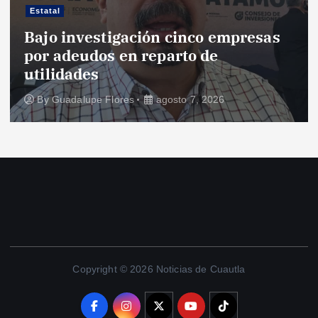
r
Estatal
Bajo investigación cinco empresas
a
por adeudos en reparto de
utilidades
d
By
Guadalupe Flores
agosto 7, 2026
a
s
Copyright © 2026 Noticias de Cuautla