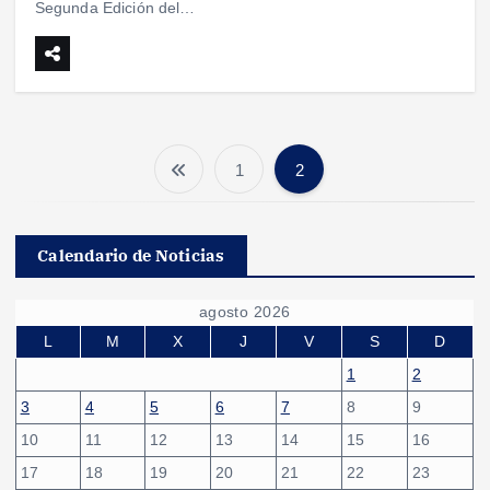
Segunda Edición del…
1
2
P
a
Calendario de Noticias
g
agosto 2026
i
L
M
X
J
V
S
D
1
2
n
3
4
5
6
7
8
9
10
11
12
13
14
15
16
a
17
18
19
20
21
22
23