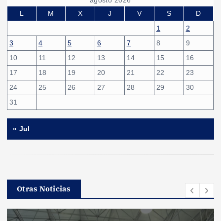
i
L
M
X
J
V
S
D
1
2
n
3
4
5
6
7
8
9
10
11
12
13
14
15
16
a
17
18
19
20
21
22
23
c
24
25
26
27
28
29
30
31
i
« Jul
ó
n
d
Otras Noticias
e