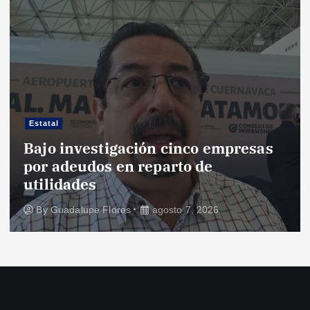
e
n
t
r
Estatal
Bajo investigación cinco empresas
a
por adeudos en reparto de
utilidades
d
By
Guadalupe Flores
agosto 7, 2026
a
s