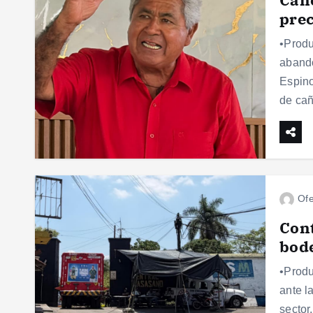
prec
•Produ
abando
Espino
de ca
Ofe
Cont
bode
•Produ
ante l
sector