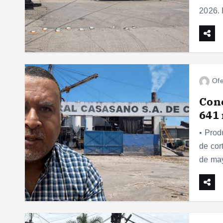
2026.
Ofe
Conc
641 
• Prod
de cor
de may