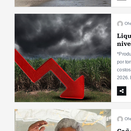
Ofe
Liqu
nive
*Produ
por to
costos
2026.
Ofe
Cañe