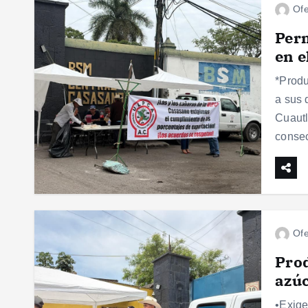
Ofe
Per
en e
*Produ
a sus 
Cuautl
consec
Ofe
Prod
azú
•Exige