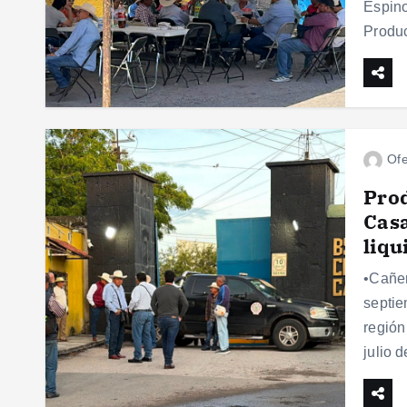
Espino
Produ
Ofe
Prod
Casa
liqu
•Cañer
septie
región
julio 