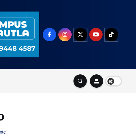
o
nte