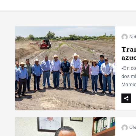
Not
Tran
azuc
•En co
dos mi
Morelo
Ofe