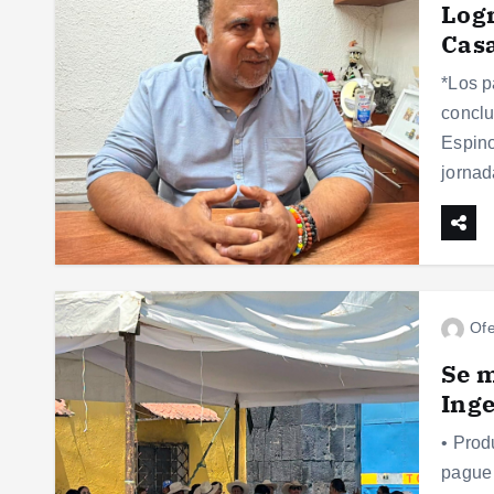
Logr
Cas
*Los p
conclu
Espino
jorna
Ofe
Se m
Inge
• Prod
pague 