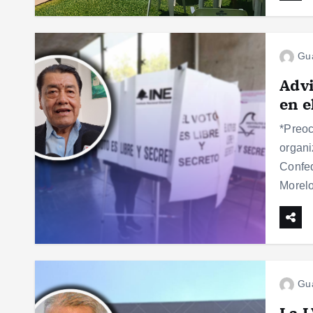
Gu
Advi
en e
*Preoc
organi
Confed
Morelo
Gu
La L