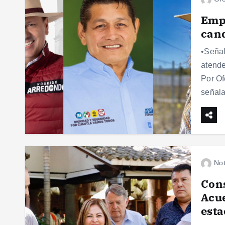
Emp
cand
•Señal
atende
Por Of
señal
Not
Con
Acue
est