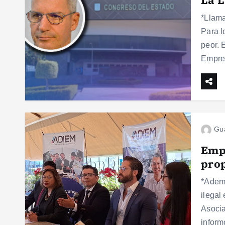
*Llama
Para l
peor. 
Empre
Gu
Emp
prop
*Ademá
ilegal
Asocia
infor