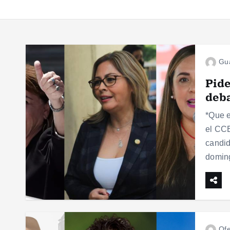
Gu
Pide
deba
*Que e
el CCE
candid
domi
Ofe