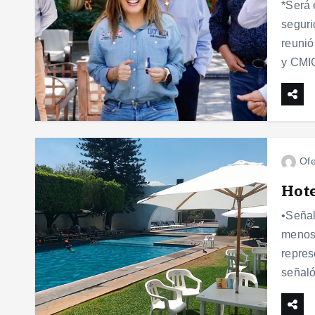
*Será 
seguri
reunió
y CMIC
Ofe
Hote
•Señal
menos 
repres
señal