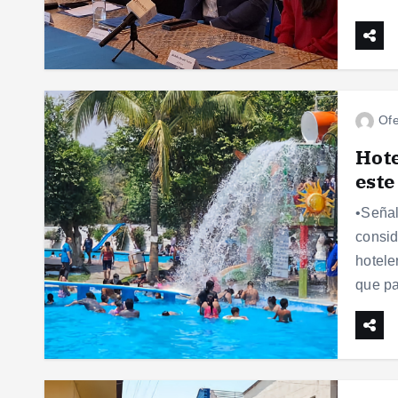
Ofe
Hote
este
•Señal
consid
hotele
que pa