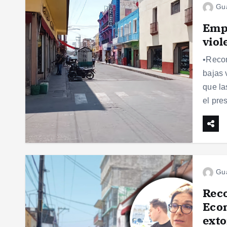
Gu
Empr
viol
•Recon
bajas 
que la
el pre
Gu
Reco
Econ
exto