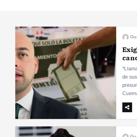
Gu
Exig
cand
*Llama
de sus
presun
Cuerna
Gu