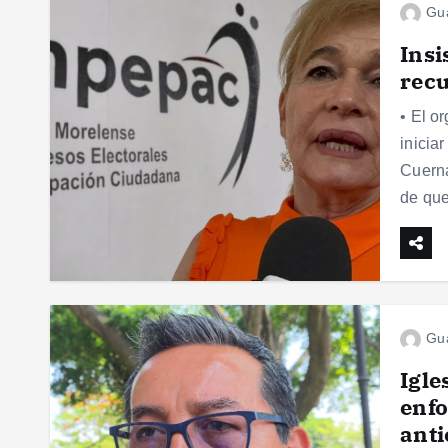
Gu
Insi
recu
• El o
inicia
Cuerna
de qu
Gu
Igle
enfo
ant