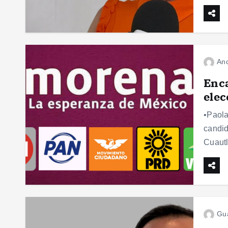
And
Enc
elec
•Paola
candid
Cuautl
Gu