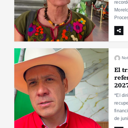
recor
Morelo
Proce
Not
El t
refe
2027
*El di
recupe
financ
de jun