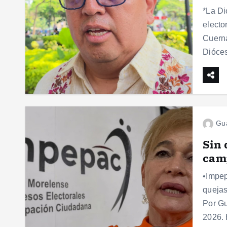
*La Di
electo
Cuerna
Dióce
Gu
Sin 
cam
•Impep
quejas
Por Gu
2026.