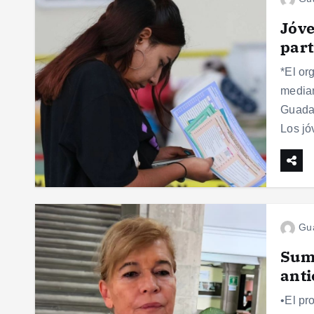
Jóve
part
*El or
median
Guadal
Los jó
Gu
Suma
ant
•El pr