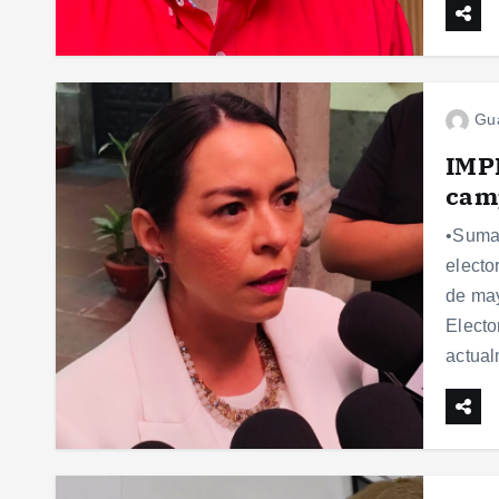
Gu
IMPE
cam
•Suman
electo
de may
Electo
actua