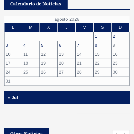
a
Calendario de Noticias
g
agosto 2026
i
L
M
X
J
V
S
D
1
2
n
3
4
5
6
7
8
9
10
11
12
13
14
15
16
a
17
18
19
20
21
22
23
c
24
25
26
27
28
29
30
31
i
« Jul
ó
n
d
Otras Noticias