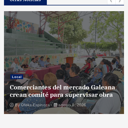
e
e
n
t
r
Local
a
Comerciantes del mercado Galeana
crean comité para supervisar obra
d
By
Ofelia Espinoza
agosto 8, 2026
a
s