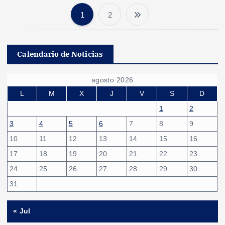
1
2
P
a
Calendario de Noticias
g
agosto 2026
i
L
M
X
J
V
S
D
1
2
n
3
4
5
6
7
8
9
10
11
12
13
14
15
16
a
17
18
19
20
21
22
23
c
24
25
26
27
28
29
30
31
i
« Jul
ó