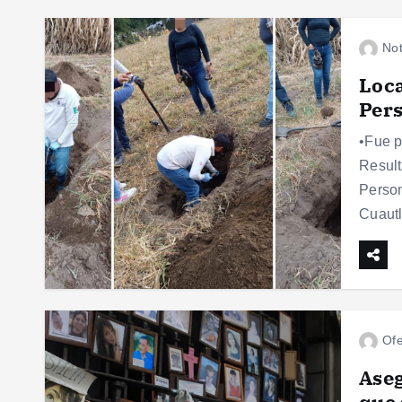
Not
Loca
Pers
•Fue p
Result
Person
Cuaut
Ofe
Aseg
que 