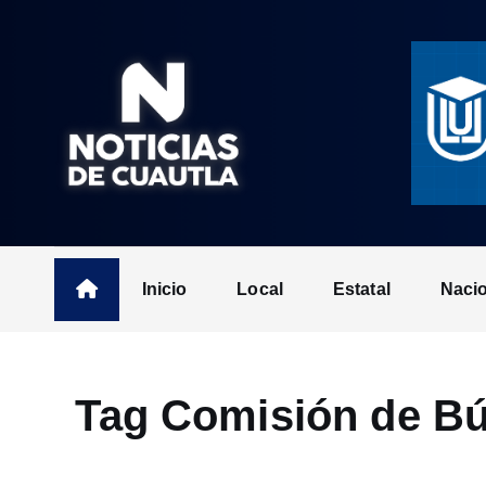
S
k
i
p
t
o
c
o
n
t
Inicio
Local
Estatal
Naci
e
n
t
Tag Comisión de Bú