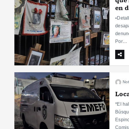
en d
•Detal
desapa
denunc
Por…
Not
Loca
*El ha
Búsque
Espino
Comis