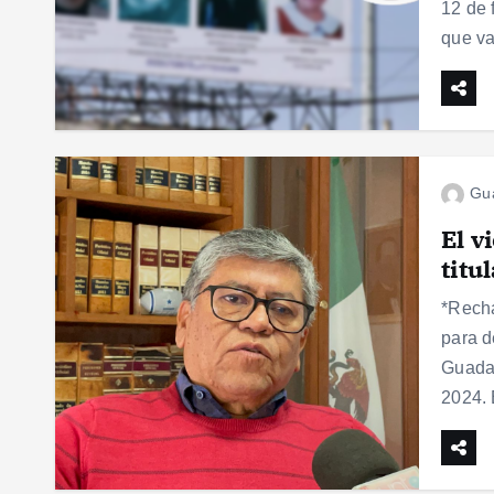
12 de 
que v
Gu
El v
titu
*Recha
para d
Guadal
2024. 