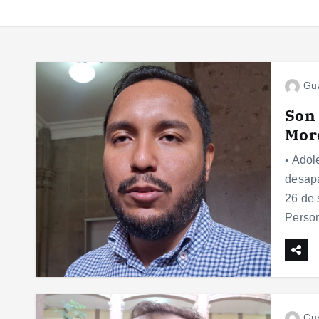
Gu
Son 
Mor
• Adol
desapa
26 de 
Perso
Gu