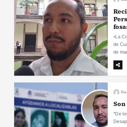
Reci
Per
fosa
•La Co
de Cua
de mar
Gu
Son 
*De lo
Desapa