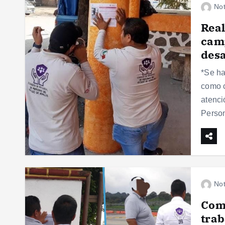
Not
Real
camp
desa
*Se ha
como c
atenci
Perso
Not
Com
trab