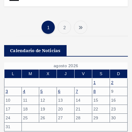
1
2
P
a
Calendario de Noticias
g
agosto 2026
i
L
M
X
J
V
S
D
1
2
n
3
4
5
6
7
8
9
10
11
12
13
14
15
16
a
17
18
19
20
21
22
23
c
24
25
26
27
28
29
30
31